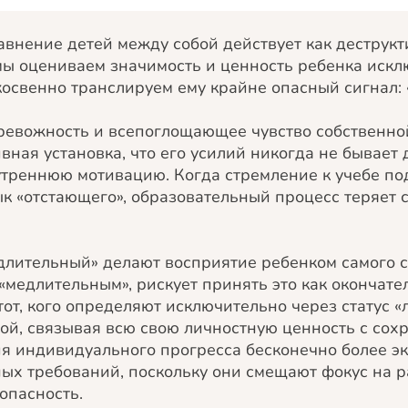
авнение детей между собой действует как деструк
мы оцениваем значимость и ценность ребенка искл
косвенно транслируем ему крайне опасный сигнал: 
ревожность и всепоглощающее чувство собственно
ная установка, что его усилий никогда не бывает д
утреннюю мотивацию. Когда стремление к учебе по
к «отстающего», образовательный процесс теряет 
едлительный» делают восприятие ребенком самого 
«медлительным», рискует принять это как окончат
тот, кого определяют исключительно через статус «
й, связывая всю свою личностную ценность с сох
я индивидуального прогресса бесконечно более э
ых требований, поскольку они смещают фокус на р
опасность.