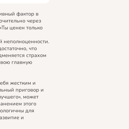
тивный фактор в
ючительно через
«Ты ценен только
й неполноценности.
остаточно, что
дменяется страхом
свою главную
себя жестким и
ельный приговор и
лучшего», может
ранением этого
кологичны для
азвитие и