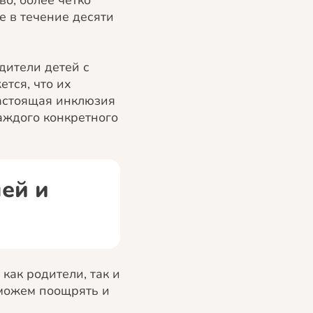
о, более четко
е в течение десяти
дители детей с
тся, что их
Настоящая инклюзия
аждого конкретного
лей и
как родители, так и
 можем поощрять и