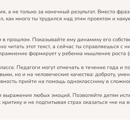
, а не только за конечный результат. Вместо фразы
ел, как много ты трудился над этим проектом и как
 в прошлом. Показывайте ему динамику его собств
о читать этот текст, а сейчас ты справляешься с ни
 упражнение формирует у ребенка мышление роста (g
ассе. Педагоги могут отмечать в течение года и п
ыки, но и на человеческие качества: доброту, умен
овность прийти на помощь однокласснику в сложно
я выражения любых эмоций. Позволяйте детям исп
 критику и не подпитывая страх оказаться «не на в