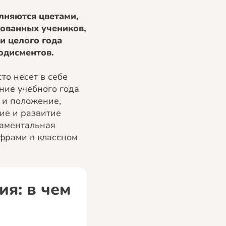
лняются цветами,
нованных учеников,
и целого года
одисментов.
то несет в себе
ние учебного года
 и положение,
ие и развитие
даментальная
ифрами в классном
я: в чем