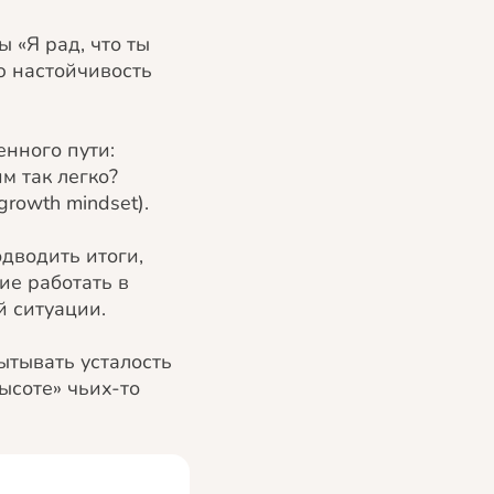
 «Я рад, что ты
ую настойчивость
енного пути:
м так легко?
rowth mindset).
одводить итоги,
ие работать в
й ситуации.
ытывать усталость
ысоте» чьих-то