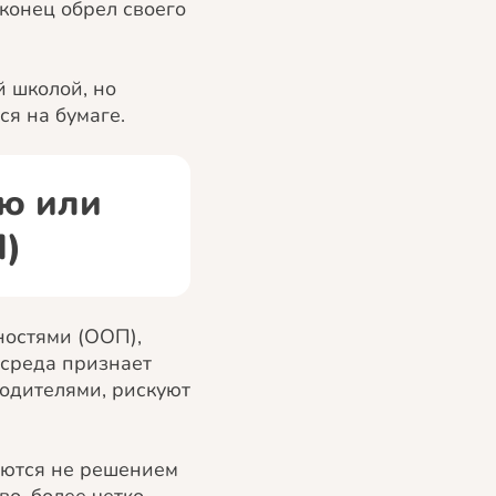
конец обрел своего
 школой, но
я на бумаге.
ью или
П)
ностями (ООП),
 среда признает
родителями, рискуют
яются не решением