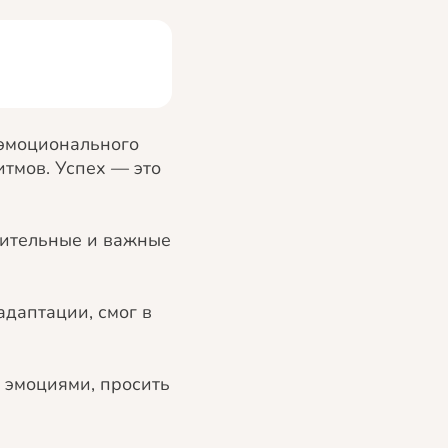
 эмоционального
тмов. Успех — это
вительные и важные
адаптации, смог в
и эмоциями, просить