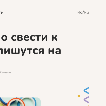
ти
Ro
/
Ru
о свести к
пишутся на
 бумаге