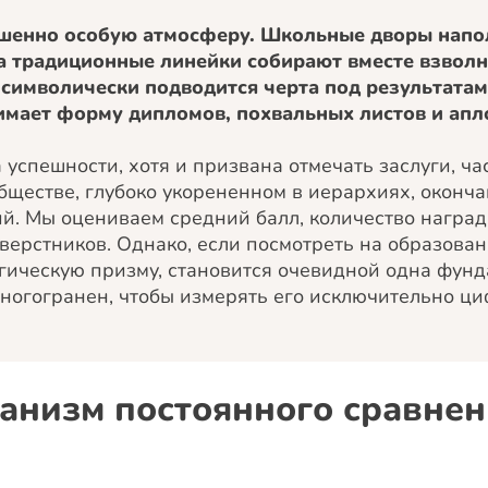
ршенно особую атмосферу. Школьные дворы напо
 а традиционные линейки собирают вместе взвол
а символически подводится черта под результатам
имает форму дипломов, похвальных листов и апл
успешности, хотя и призвана отмечать заслуги, час
бществе, глубоко укорененном в иерархиях, оконча
й. Мы оцениваем средний балл, количество наград
верстников. Однако, если посмотреть на образован
огическую призму, становится очевидной одна фун
многогранен, чтобы измерять его исключительно ц
анизм постоянного сравнени