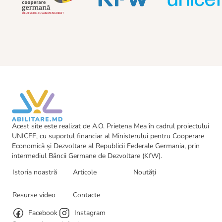
părinți.
să transformi pașii mici în reușite mari. Istoriile
lor devin, de multe ori, sursa cea mai autentică
Descoperiți în video-ul de mai jos parcursul lor.
de inspirație pentru alți părinți care sunt poate,
azi, la început de drum.
Marina și Constantin Boico sunt doi dintre acești
părinți.
Descoperiți în video-ul de mai jos parcursul lor.
Acest site este realizat de A.O. Prietena Mea în cadrul proiectului
UNICEF, cu suportul financiar al Ministerului pentru Cooperare
Economică și Dezvoltare al Republicii Federale Germania, prin
intermediul Băncii Germane de Dezvoltare (KfW).
Istoria noastră
Articole
Noutăți
Resurse video
Contacte
Facebook
Instagram