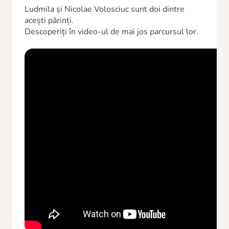
Ludmila și Nicolae Volosciuc sunt doi dintre
acești părinți.
Descoperiți în video-ul de mai jos parcursul lor.