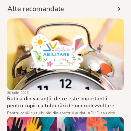
Alte recomandate
30 iulie, 2026
Rutina din vacanță: de ce este importantă
pentru copiii cu tulburări de neurodezvoltare
Pentru copiii cu tulburări din spectrul autist, ADHD sau alte
tulburări de neurodezvoltare, trecerea de la rutina școlii la
programul mai relaxat al vacanței poate fi dificilă. Schimbarea
De ce poate fi vacanța dificilă pentru copiii cu tulburări de
bruscă a activităților poate provoca anxietate, comportamente